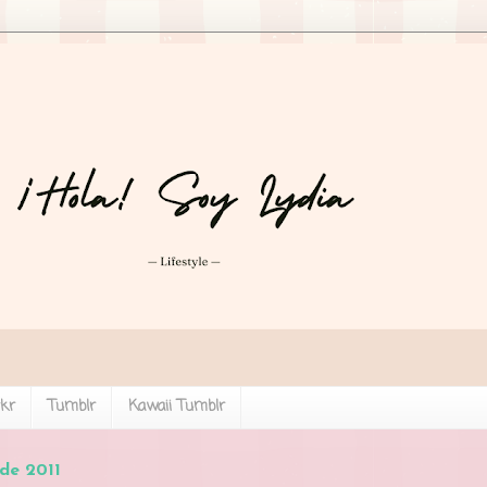
ckr
Tumblr
Kawaii Tumblr
 de 2011