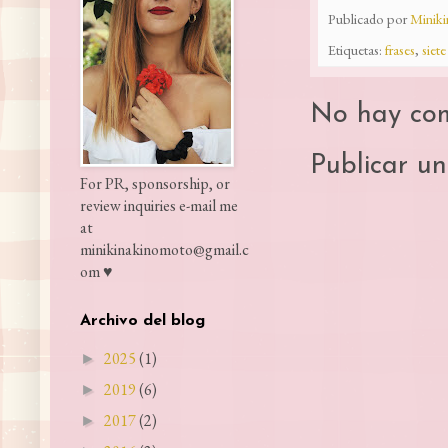
Publicado por
Minik
Etiquetas:
frases
,
siet
No hay com
Publicar u
For PR, sponsorship, or
review inquiries e-mail me
at
minikinakinomoto@gmail.c
om ♥
Archivo del blog
2025
(1)
►
2019
(6)
►
2017
(2)
►