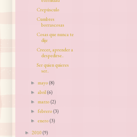
eternidad
Crepúsculo
Cumbres
borrascosas
Cosas que nunca te
dije
Crecer, aprender a
despedirse..
Ser quien quieres
ser..
mayo
(8)
►
abril
(6)
►
marzo
(2)
►
febrero
(3)
►
enero
(3)
►
2010
(9)
►