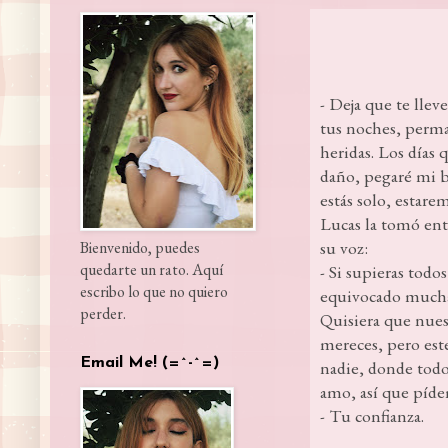
- Deja que te llev
tus noches, perman
heridas. Los días 
daño, pegaré mi bo
estás solo, estarem
Lucas la tomó entr
su voz:
Bienvenido, puedes
quedarte un rato. Aquí
- Si supieras todo
escribo lo que no quiero
equivocado muchas
perder.
Quisiera que nues
mereces, pero est
Email Me! (=^-^=)
nadie, donde todo 
amo, así que píde
- Tu confianza.