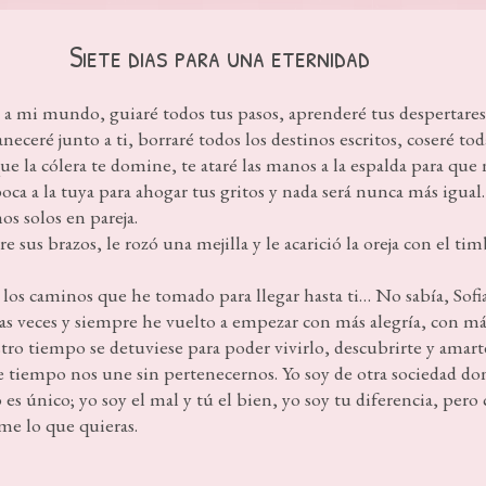
Siete dias para una eternidad
e a mi mundo, guiaré todos tus pasos, aprenderé tus despertares
eceré junto a ti, borraré todos los destinos escritos, coseré toda
que la cólera te domine, te ataré las manos a la espalda para que
ca a la tuya para ahogar tus gritos y nada será nunca más igual. 
os solos en pareja.
e sus brazos, le rozó una mejilla y le acarició la oreja con el ti
s los caminos que he tomado para llegar hasta ti… No sabía, Sof
 veces y siempre he vuelto a empezar con más alegría, con má
tro tiempo se detuviese para poder vivirlo, descubrirte y amar
e tiempo nos une sin pertenecernos. Yo soy de otra sociedad do
es único; yo soy el mal y tú el bien, yo soy tu diferencia, pero 
me lo que quieras.