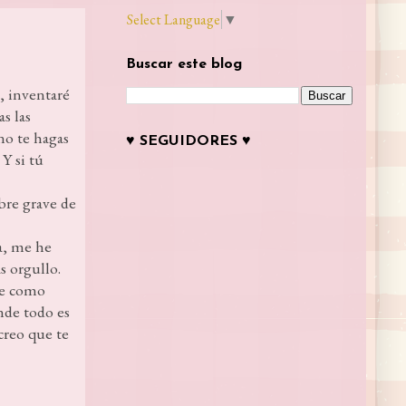
Select Language
▼
Buscar este blog
, inventaré
s las
 no te hagas
♥ SEGUIDORES ♥
Y si tú
mbre grave de
ia, me he
s orgullo.
te como
nde todo es
creo que te