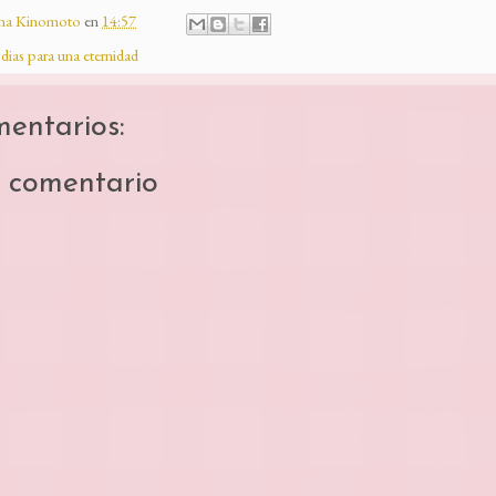
ina Kinomoto
en
14:57
e dias para una eternidad
entarios:
n comentario