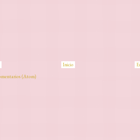
Inicio
E
omentarios (Atom)