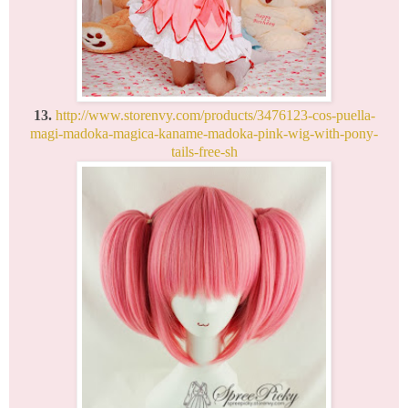
13.
http://www.storenvy.com/products/3476123-cos-puella-
magi-madoka-magica-kaname-madoka-pink-wig-with-pony-
tails-free-sh