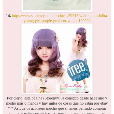
14.
http://www.storenvy.com/products/2931594-harajuku-lolita-
young-girl-purple-gradient-wig-sp130002
Por cierto, esta página (Storenvy) la conozco desde hace año y
medio más o menos y hay miles de cosas que no están por ebay
*-* Asique os aconsejo mucho que si tenéis pensado comprar
online le echéis un vistazo :) Tened cuidado porque algunas