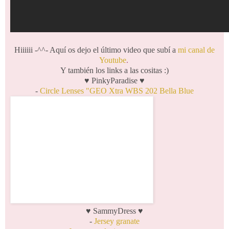
Hiiiiii -^^- Aquí os dejo el último video que subí a
mi canal de
Youtube
.
Y también los links a las cositas :)
♥ PinkyParadise ♥
-
Circle Lenses "GEO Xtra WBS 202 Bella Blue
♥ SammyDress ♥
-
Jersey granate