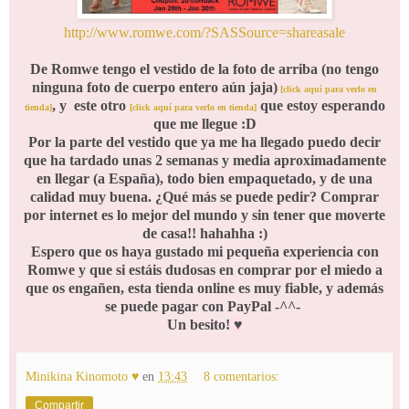
http://www.romwe.com/?SASSource=shareasale
De Romwe tengo el vestido de la foto de arriba (no tengo
ninguna foto de cuerpo entero aún jaja)
[click aquí para verlo en
, y este otro
que estoy esperando
tienda]
[click aquí para verlo en tienda]
que me llegue :D
Por la parte del vestido que ya me ha llegado puedo decir
que ha tardado unas 2 semanas y media aproximadamente
en llegar (a España), todo bien empaquetado, y de una
calidad muy buena. ¿Qué más se puede pedir? Comprar
por internet es lo mejor del mundo y sin tener que moverte
de casa!! hahahha :)
Espero que os haya gustado mi pequeña experiencia con
Romwe y que si estáis dudosas en comprar por el miedo a
que os engañen, esta tienda online es muy fiable, y además
se puede pagar con PayPal -^^-
Un besito!
♥
Minikina Kinomoto ♥
en
13:43
8 comentarios:
Compartir