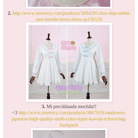
2.
http://www.storenvy.com/products/3694195-free-ship-rabbit-
ears-hoodie-bows-dress-sp130126
3.
Mi preciiiiiaada mochila!!
<3
http://www.storenvy.com/products/3867019-randoseru-
japanese-high-quality-multi-color-super-kawaii-school-bag-
backpack