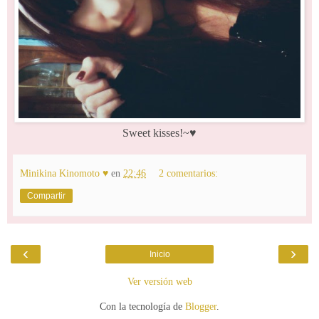
Sweet kisses!~♥
Minikina Kinomoto ♥
en
22:46
2 comentarios:
Compartir
‹
›
Inicio
Ver versión web
Con la tecnología de
Blogger
.