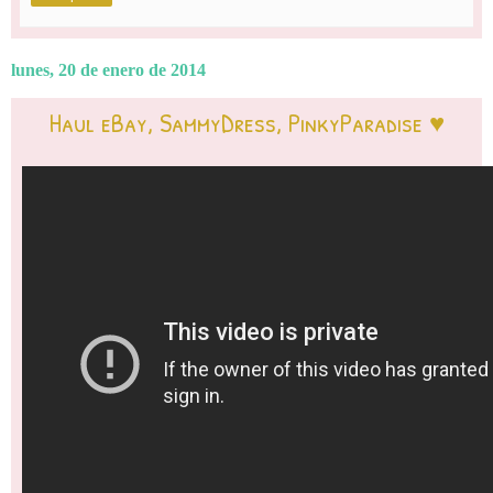
lunes, 20 de enero de 2014
Haul eBay, SammyDress, PinkyParadise ♥