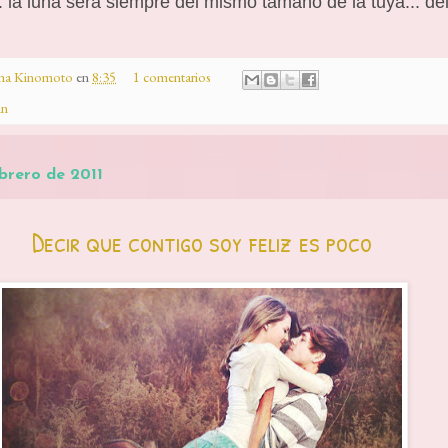
. la luna será siempre del mismo tamaño de la tuya... del
ina Kinomoto
en
8:35
1 comentarios
hn
ebrero de 2011
Decir que contigo soy feliz es poco