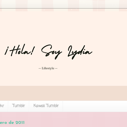
ckr
Tumblr
Kawaii Tumblr
rero de 2011