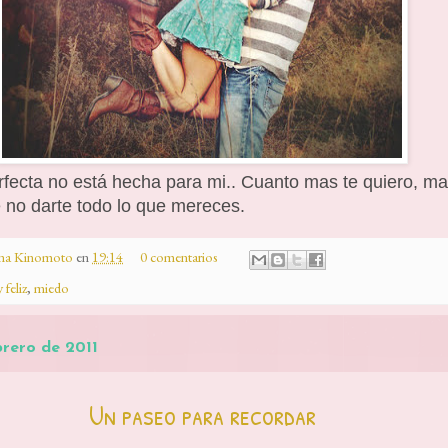
rfecta no está hecha para mi.. Cuanto mas te quiero, m
 no darte todo lo que mereces.
ina Kinomoto
en
19:14
0 comentarios
 feliz
,
miedo
brero de 2011
Un paseo para recordar