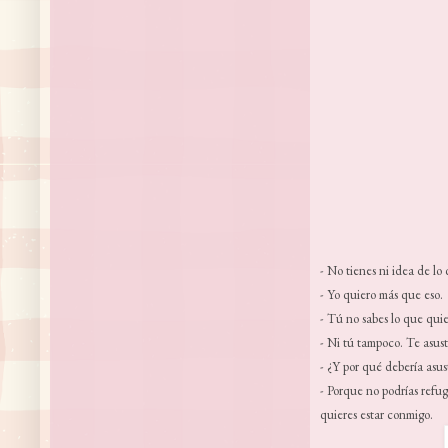
- No tienes ni idea de lo 
- Yo quiero más que eso.
- Tú no sabes lo que quie
- Ni tú tampoco. Te asust
- ¿Y por qué debería asu
- Porque no podrías refug
quieres estar conmigo.