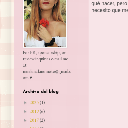
qué hacer, pero
necesito que me 
For PR, sponsorship, or
review inquiries e-mail me
at
minikinakinomoto@gmail.c
om ♥
Archivo del blog
2025
(1)
►
2019
(6)
►
2017
(2)
►