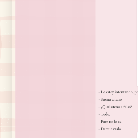
- Lo estoy intentando, p
- Suena a falso.
- ¿Qué suena a falso?
- Todo.
- Pues no lo es.
- Demuéstralo.