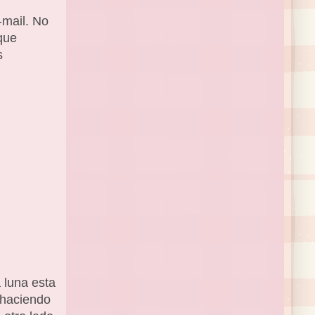
-mail. No
que
s
a luna esta
 haciendo