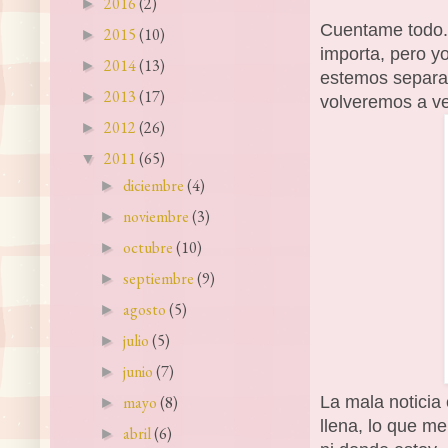
2016
(2)
►
Cuentame todo. 
2015
(10)
►
importa, pero y
2014
(13)
►
estemos separa
2013
(17)
►
volveremos a ve
2012
(26)
►
2011
(65)
▼
diciembre
(4)
►
noviembre
(3)
►
octubre
(10)
►
septiembre
(9)
►
agosto
(5)
►
julio
(5)
►
junio
(7)
►
La mala noticia 
mayo
(8)
►
llena, lo que m
abril
(6)
►