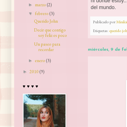
ni donde estoy..
marzo
(2)
►
del mundo.
febrero
(3)
▼
Querido John
Publicado por
Minik
Decir que contigo
Etiquetas:
querido jo
soy feliz es poco
Un paseo para
recordar
miércoles, 9 de f
enero
(3)
►
2010
(9)
►
♥ ♥ ♥ ♥