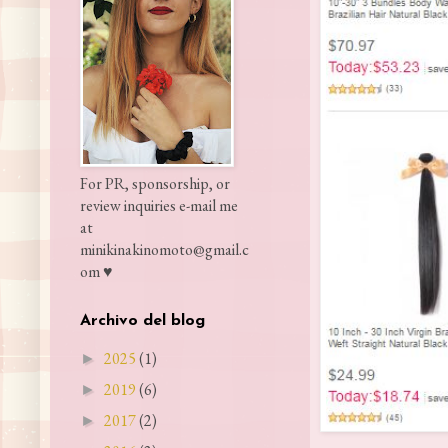
For PR, sponsorship, or
review inquiries e-mail me
at
minikinakinomoto@gmail.c
om ♥
Archivo del blog
2025
(1)
►
2019
(6)
►
2017
(2)
►