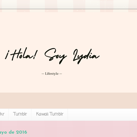
ckr
Tumblr
Kawaii Tumblr
ayo de 2016