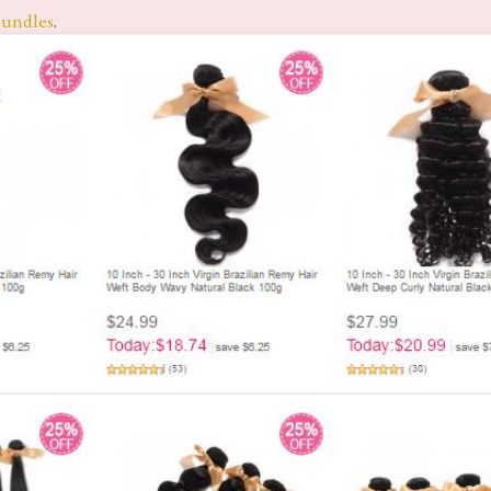
Bundles
.