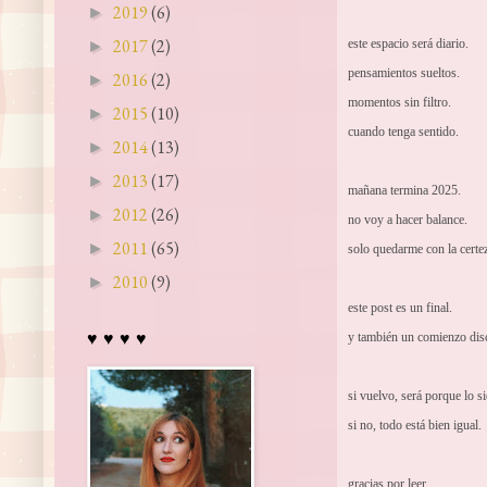
2019
(6)
►
2017
(2)
este espacio será diario.
►
pensamientos sueltos.
2016
(2)
►
momentos sin filtro.
2015
(10)
►
cuando tenga sentido.
2014
(13)
►
2013
(17)
►
mañana termina 2025.
2012
(26)
►
no voy a hacer balance.
2011
(65)
►
solo quedarme con la certez
2010
(9)
►
este post es un final.
y también un comienzo disc
♥ ♥ ♥ ♥
si vuelvo, será porque lo si
si no, todo está bien igual.
gracias por leer.