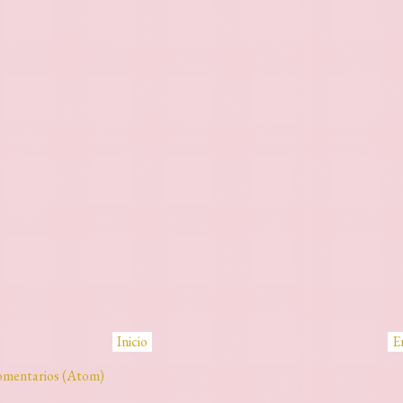
Inicio
E
omentarios (Atom)